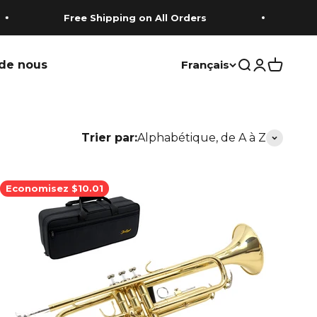
Free Shipping on All Orders
Free 
de nous
Français
Recherche
Connexion
Panier
Trier par:
Alphabétique, de A à Z
Economisez $10.01