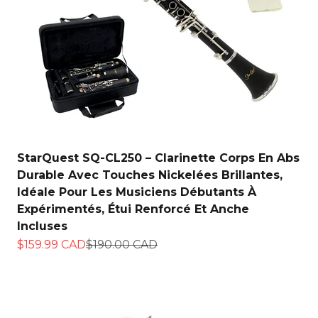
StarQuest SQ-CL250 – Clarinette Corps En Abs
Durable Avec Touches Nickelées Brillantes,
Idéale Pour Les Musiciens Débutants À
Expérimentés, Étui Renforcé Et Anche
Incluses
Prix de vente
Prix normal
$159.99 CAD
$190.00 CAD