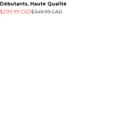
Débutants, Haute Qualité
Prix de vente
Prix normal
$299.99 CAD
$349.99 CAD