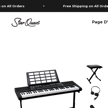
Passer au contenu
l Orders
Free Shipping on All Orders
StarQuest Canada
Page D'