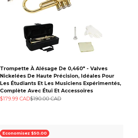
Trompette À Alésage De 0,460" - Valves
Nickelées De Haute Précision, Idéales Pour
Les Étudiants Et Les Musiciens Expérimentés,
Complète Avec Étui Et Accessoires
Prix de vente
Prix normal
$179.99 CAD
$190.00 CAD
Economisez $50.00