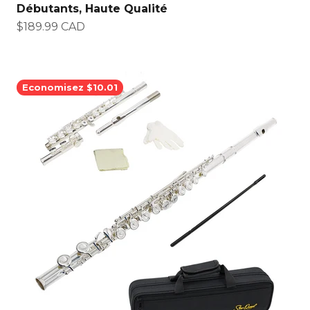
Débutants, Haute Qualité
Prix de vente
$189.99 CAD
Economisez $10.01