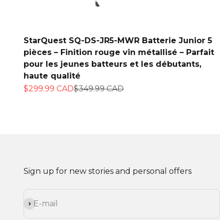
StarQuest SQ-DS-JR5-MWR Batterie Junior 5
pièces – Finition rouge vin métallisé – Parfait
pour les jeunes batteurs et les débutants,
haute qualité
Prix de vente
Prix normal
$299.99 CAD
$349.99 CAD
Sign up for new stories and personal offers
S'inscrire
E-mail