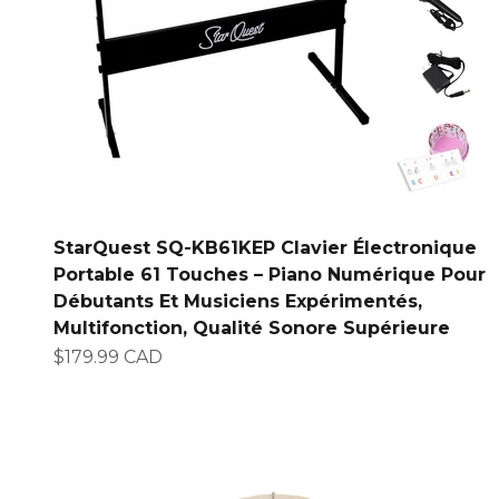
StarQuest SQ-KB61KEP Clavier Électronique
Portable 61 Touches – Piano Numérique Pour
Débutants Et Musiciens Expérimentés,
Multifonction, Qualité Sonore Supérieure
Prix de vente
$179.99 CAD