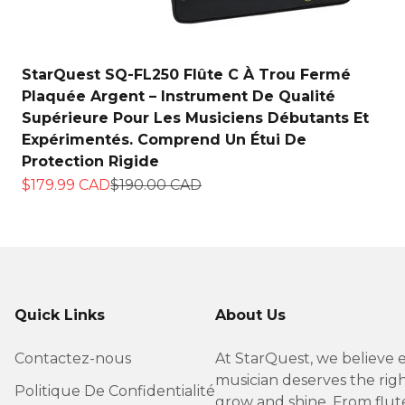
StarQuest SQ-FL250 Flûte C À Trou Fermé
Plaquée Argent – Instrument De Qualité
Supérieure Pour Les Musiciens Débutants Et
Expérimentés. Comprend Un Étui De
Protection Rigide
Prix de vente
Prix normal
$179.99 CAD
$190.00 CAD
Quick Links
About Us
Contactez-nous
At StarQuest, we believe 
musician deserves the righ
Politique De Confidentialité
grow and shine. From flut